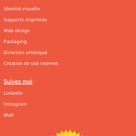
Identité visuelle
Supports imprimés
Web design
Packaging
Direction artistique
Création de site internet
Suivez moi
Linkedin
Instagram
Malt