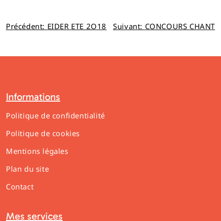
Navigation
Précédent:
EIDER ETE 2O18
Suivant:
CONCOURS CHANT
de
l’article
Informations
Politique de confidentialité
Politique de cookies
Mentions légales
Plan du site
Contact
Mes services