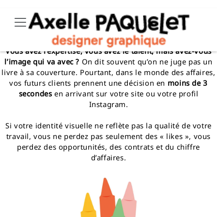
Votre image de marque : Propulseur de
Skip
to
croissance ou frein invisible ?
content
Vous avez l’expertise, vous avez le talent, mais avez-vous
l’image qui va avec ?
On dit souvent qu’on ne juge pas un
livre à sa couverture. Pourtant, dans le monde des affaires,
vos futurs clients prennent une décision en
moins de 3
secondes
en arrivant sur votre site ou votre profil
Instagram.
Si votre identité visuelle ne reflète pas la qualité de votre
travail, vous ne perdez pas seulement des « likes », vous
perdez des opportunités, des contrats et du chiffre
d’affaires.