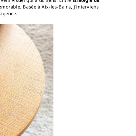
vers visuel qui a du sens. Entre
stratégie de
morable. Basée à Aix-les-Bains, j’interviens
xigence.