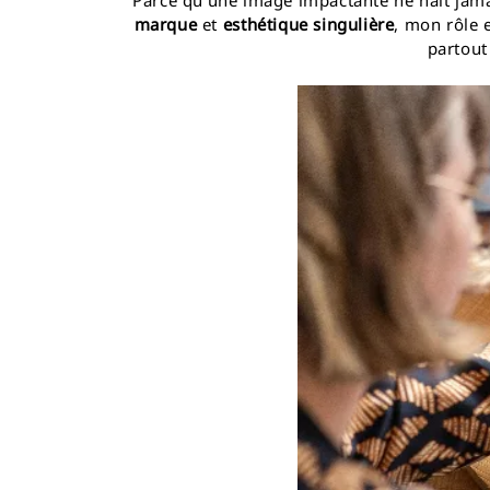
Parce qu’une image impactante ne naît jama
marque
et
esthétique singulière
, mon rôle 
partout