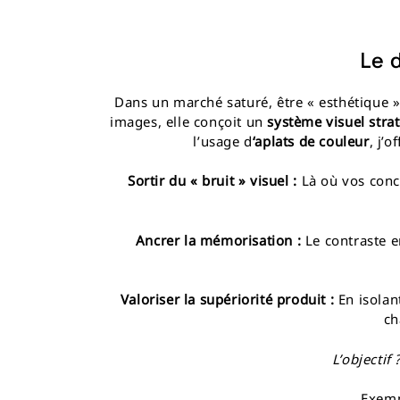
Le d
Dans un marché saturé, être « esthétique » n
images, elle conçoit un
système visuel stra
l’usage d
‘aplats de couleur
, j’
Sortir du « bruit » visuel :
Là où vos concu
Ancrer la mémorisation :
Le contraste en
Valoriser la supériorité produit :
En isolant
ch
L’objectif
Exemp