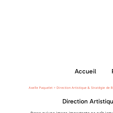
Skip
to
content
Accueil
Axelle Paquelet
>
Direction Artistique & Stratégie de 
Accu
Direction Artisti