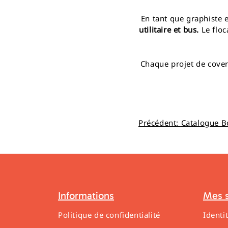
En tant que graphiste 
utilitaire et bus.
Le flo
Chaque projet de cove
Navigation
Précédent:
Catalogue B
de
l’article
Informations
Mes s
Politique de confidentialité
Identi