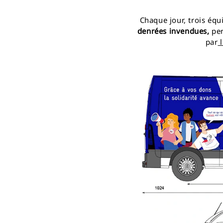
Chaque jour, trois équ
denrées invendues,
pe
par
l