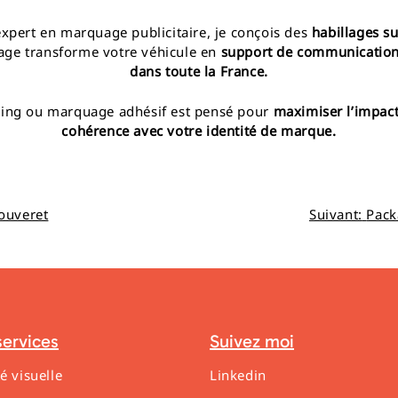
expert en marquage publicitaire, je conçois des
habillages s
cage transforme votre véhicule en
support de communication 
dans toute la France.
ring ou marquage adhésif est pensé pour
maximiser l’impact v
cohérence avec votre identité de marque.
ouveret
Suivant:
Pack
ervices
Suivez moi
té visuelle
Linkedin