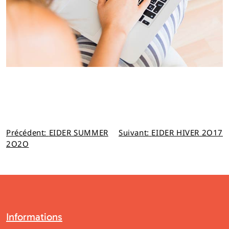
Navigation
Précédent:
EIDER SUMMER
Suivant:
EIDER HIVER 2O17
2O2O
de
l’article
Informations