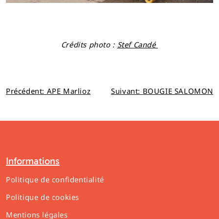
Crédits photo :
Stef Candé
Navigation
Précédent:
APE Marlioz
Suivant:
BOUGIE SALOMON
de
l’article
Informations
Politique de confidentialité
Politique de cookies
Mentions légales